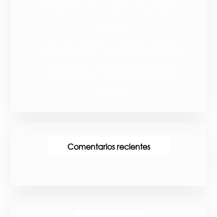
del Estado de la Ciudad del Vaticano
Nuestra Arquidiócesis de Medellín –
Infórmate
Mensaje Editorial – Monseñor Ricardo
Tobón Restrepo – Arzobispo de Medellín
I ENCUENTRO ARQUIDIOCESANO DE
FAMILIA 2026 | ARQUIDIÓCESIS DE
MEDELLÍN
Comentarios recientes