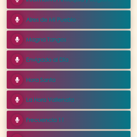
transacciones
Aires de Mi Pueblo
seguras y se
Magna Tangos
adhiere a
Envigado al Día
prácticas de
Hora Santa
juego
La Hora Vallenata
responsable.
Frecuencia 11