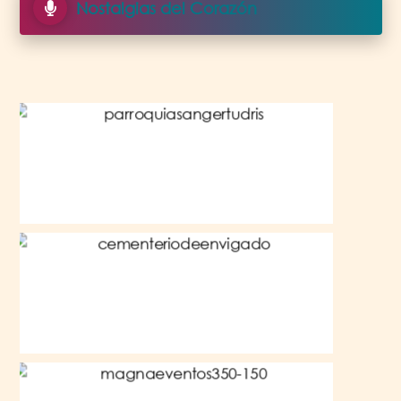
Nostalgias del Corazón
Los jugadores
canadienses
pueden estar
tranquilos y no
preguntarse
is Zodiac
más
casino legit in