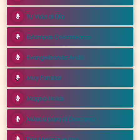
opera
Tu Vida al Día
legalmente en
Estampas Colombianas
Canadá, ya que
Evangelizando Ando
Muy Familiar
está autorizada
Magna Notas
por la Comisión
Música para el Descanso
de Juego de
Dos Mejor que Uno