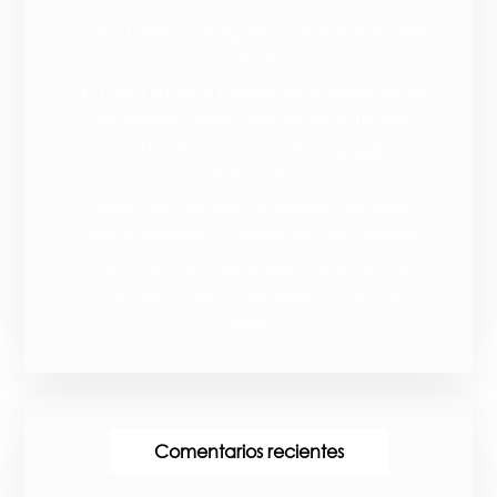
“Otra Parte… Envigado” Territorios AL AIRE
2024
El Papa firma la nueva Ley Fundamental
del Estado de la Ciudad del Vaticano
Nuestra Arquidiócesis de Medellín –
Infórmate
Mensaje Editorial – Monseñor Ricardo
Tobón Restrepo – Arzobispo de Medellín
I ENCUENTRO ARQUIDIOCESANO DE
FAMILIA 2026 | ARQUIDIÓCESIS DE
MEDELLÍN
Comentarios recientes